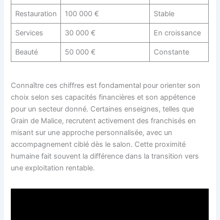
Restauration
100 000 €
Stable
Services
30 000 €
En croissance
Beauté
50 000 €
Constante
Connaître ces chiffres est fondamental pour orienter son
choix selon ses capacités financières et son appétence
pour un secteur donné. Certaines enseignes, telles que
Grain de Malice, recrutent activement des franchisés en
misant sur une approche personnalisée, avec un
accompagnement ciblé dès le salon. Cette proximité
humaine fait souvent la différence dans la transition vers
une exploitation rentable.