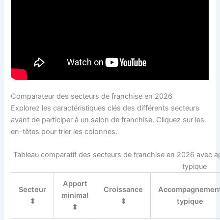
Comparateur des secteurs de franchise en 2026
Explorez les caractéristiques clés des différents secteurs
avant de participer à un salon de franchise. Cliquez sur les
en-têtes pour trier les colonnes.
Tableau comparatif des secteurs de franchise en 2026 avec 
typique
Apport
Secteur
Croissance
Accompagnemen
minimal
⬍
⬍
typique
⬍