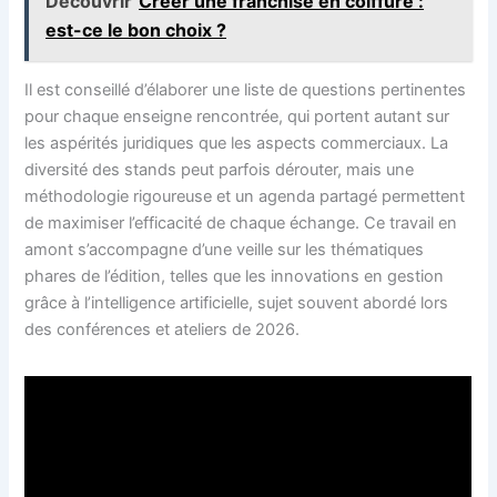
Découvrir
Créer une franchise en coiffure :
est-ce le bon choix ?
Il est conseillé d’élaborer une liste de questions pertinentes
pour chaque enseigne rencontrée, qui portent autant sur
les aspérités juridiques que les aspects commerciaux. La
diversité des stands peut parfois dérouter, mais une
méthodologie rigoureuse et un agenda partagé permettent
de maximiser l’efficacité de chaque échange. Ce travail en
amont s’accompagne d’une veille sur les thématiques
phares de l’édition, telles que les innovations en gestion
grâce à l’intelligence artificielle, sujet souvent abordé lors
des conférences et ateliers de 2026.