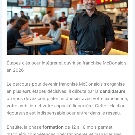
Étapes clés pour intégrer et ouvrir sa franchise McDonald’s
en 2026
Le parcours pour devenir franchisé McDonald’s s’organise
en plusieurs étapes décisives. Il débute par la
candidature
où vous devez compléter un dossier avec votre expérience,
votre ambition et votre capacité financière. Cette sélection
rigoureuse est indispensable pour entrer dans le réseau.
Ensuite, la phase
formation
de 12 à 18 mois permet
d’acquérir compétences opérationnelles et managériales.