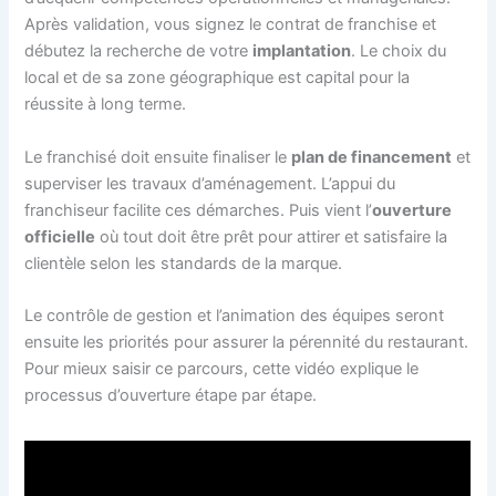
Après validation, vous signez le contrat de franchise et
débutez la recherche de votre
implantation
. Le choix du
local et de sa zone géographique est capital pour la
réussite à long terme.
Le franchisé doit ensuite finaliser le
plan de financement
et
superviser les travaux d’aménagement. L’appui du
franchiseur facilite ces démarches. Puis vient l’
ouverture
officielle
où tout doit être prêt pour attirer et satisfaire la
clientèle selon les standards de la marque.
Le contrôle de gestion et l’animation des équipes seront
ensuite les priorités pour assurer la pérennité du restaurant.
Pour mieux saisir ce parcours, cette vidéo explique le
processus d’ouverture étape par étape.